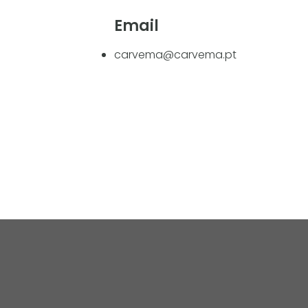
Email
carvema@carvema.pt